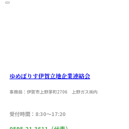
ゆめぽりす伊賀立地企業連絡会
事務局：伊賀市上野茅町2706 上野ガス㈱内
受付時間：8:30～17:20
0595-21-3611（代表）